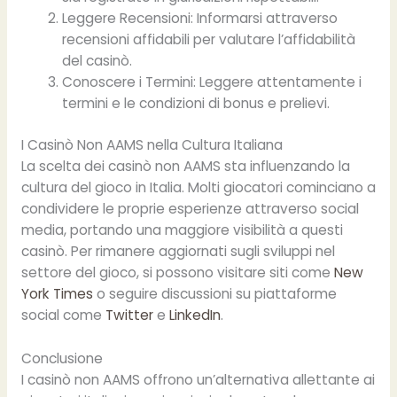
Leggere Recensioni: Informarsi attraverso
recensioni affidabili per valutare l’affidabilità
del casinò.
Conoscere i Termini: Leggere attentamente i
termini e le condizioni di bonus e prelievi.
I Casinò Non AAMS nella Cultura Italiana
La scelta dei casinò non AAMS sta influenzando la
cultura del gioco in Italia. Molti giocatori cominciano a
condividere le proprie esperienze attraverso social
media, portando una maggiore visibilità a questi
casinò. Per rimanere aggiornati sugli sviluppi nel
settore del gioco, si possono visitare siti come
New
York Times
o seguire discussioni su piattaforme
social come
Twitter
e
LinkedIn
.
Conclusione
I casinò non AAMS offrono un’alternativa allettante ai