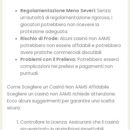
Regolamentazione Meno Severi:
Senza
un’autorità di regolamentazione rigorosa, i
giocatori potrebbero non ricevere la
protezione adeguata.
Rischio di Frode:
Alcuni casinò non AAMS
potrebbero non essere affidabili e potrebbero
avere pratiche commerciali discutibili.
Problemi con il Prelievo:
Potrebbero esserci
complicazioni nei prelievi e pagamenti non
puntuali.
Come Scegliere un Casinò Non AAMS Affidabile
Scegliere un casinò non AAMS richiede attenzione.
Ecco alcuni suggerimenti per garantire una scelta
sicura:
Controllare la Licenza: Assicurarsi che il casinò
sia registrato in giurisdizioni rispettabili.