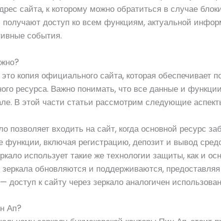
дрес сайта, к которому можно обратиться в случае блок
и получают доступ ко всем функциям, актуальной инфо
тивные события.
ужно?
 это копия официального сайта, которая обеспечивает п
ого ресурса. Важно понимать, что все данные и функции
ле. В этой части статьи рассмотрим следующие аспект
о позволяет входить на сайт, когда основной ресурс за
 функции, включая регистрацию, депозит и вывод средст
кало использует такие же технологии защиты, как и осн
 зеркала обновляются и поддерживаются, предоставля
 — доступ к сайту через зеркало аналогичен использова
ин Ап?