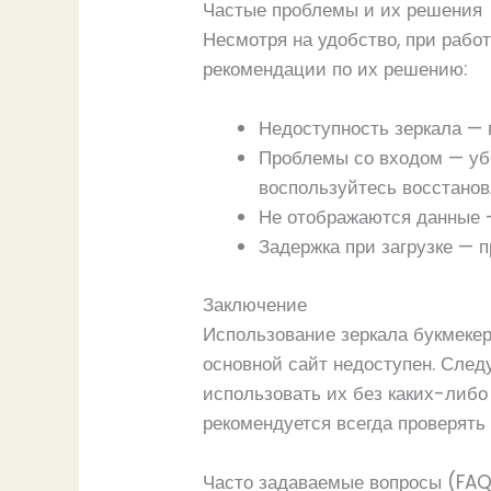
Частые проблемы и их решения
Несмотря на удобство, при работ
рекомендации по их решению:
Недоступность зеркала — 
Проблемы со входом — убе
воспользуйтесь восстанов
Не отображаются данные —
Задержка при загрузке — п
Заключение
Использование зеркала букмекер
основной сайт недоступен. След
использовать их без каких-либо
рекомендуется всегда проверять
Часто задаваемые вопросы (FA