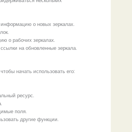
придерживаться нескольких
т информацию о новых зеркалах.
лок.
ю о рабочих зеркалах.
 ссылки на обновленные зеркала.
чтобы начать использовать его:
альный ресурс.
.
димые поля.
льзовать другие функции.