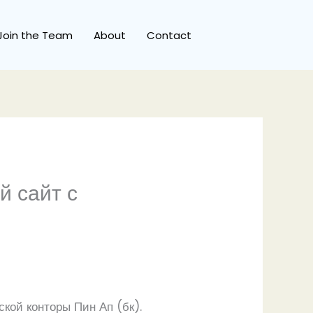
Join the Team
About
Contact
й сайт с
кой конторы Пин Ап (бк).