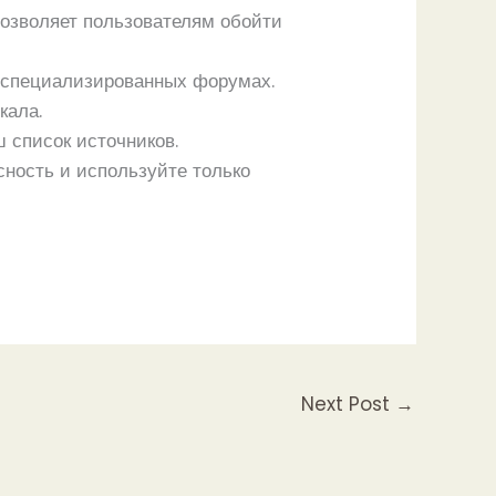
позволяет пользователям обойти
 специализированных форумах.
кала.
 список источников.
сность и используйте только
Next Post
→