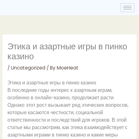
Skip
to
content
Этика и азартные игры в пинко
казино
/
Uncategorized
/ By
MoeHeat
Этика и азартные игры в пинко казино
В последние годы интерес к азартным играм,
особенно в онлайн-казино, продолжает расти.
Однако этот рост вызывает ряд этических вопросов,
которые касаются честности, социальной
ответственности и последствий для игроков. В этой
статье мы рассмотрим, как этика взаимодействует с
азартными играми в пинко казино и какие меры