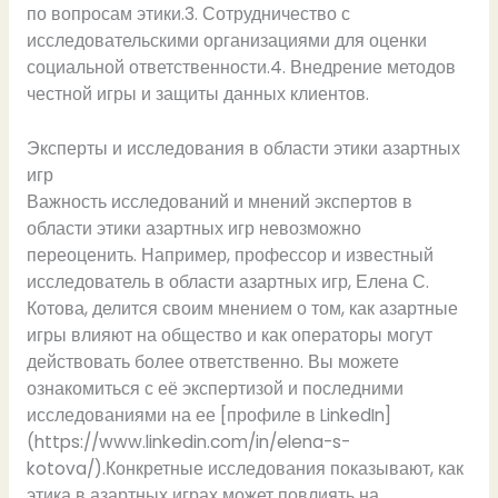
по вопросам этики.3. Сотрудничество с
исследовательскими организациями для оценки
социальной ответственности.4. Внедрение методов
честной игры и защиты данных клиентов.
Эксперты и исследования в области этики азартных
игр
Важность исследований и мнений экспертов в
области этики азартных игр невозможно
переоценить. Например, профессор и известный
исследователь в области азартных игр, Елена С.
Котова, делится своим мнением о том, как азартные
игры влияют на общество и как операторы могут
действовать более ответственно. Вы можете
ознакомиться с её экспертизой и последними
исследованиями на ее [профиле в LinkedIn]
(https://www.linkedin.com/in/elena-s-
kotova/).Конкретные исследования показывают, как
этика в азартных играх может повлиять на