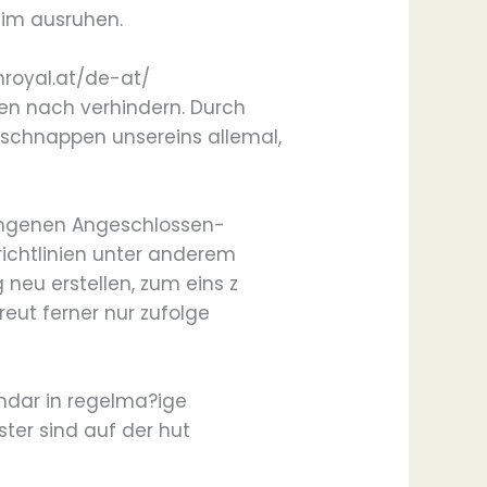
eim ausruhen.
nroyal.at/de-at/
en nach verhindern. Durch
schnappen unsereins allemal,
elungenen Angeschlossen-
richtlinien unter anderem
neu erstellen, zum eins z
eut ferner nur zufolge
undar in regelma?ige
ster sind auf der hut