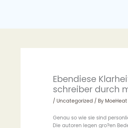
Skip
to
content
Ebendiese Klarhei
schreiber durch 
/
Uncategorized
/ By
MoeHeat
Genau so wie sie sind personl
Die autoren legen gro?en Bede