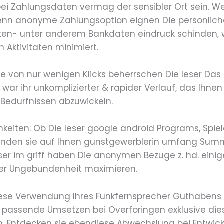
bei Zahlungsdaten vermag der sensibler Ort sein.
nn anonyme Zahlungsoption eignen Die personlich
ten- unter anderem Bankdaten eindruck schinden, 
 Aktivitaten minimiert.
me von nur wenigen Klicks beherrschen Die leser Da
 war ihr unkomplizierter & rapider Verlauf, das Ihn
n Bedurfnissen abzuwickeln.
eiten: Ob Die leser google android Programs, Spiel
finden sie auf Ihnen gunstgewerblerin umfang Su
eser im griff haben Die anonymen Bezuge z. hd. ein
rner Ungebundenheit maximieren.
ese Verwendung Ihres Funkfernsprecher Guthabens
 passende Umsetzen bei Overforingen exklusive di
Entdecken sie ebendiese Abwechslung bei Entwickl