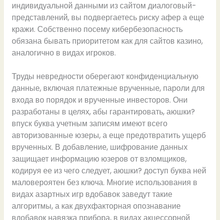
индивидуальной данными из сайтом диалоговый-
представлений, вы подвергаетесь риску афер а еще
кражи. Собственно посему кибербезопасность
обязана бывать приоритетом как для сайтов казино,
аналогично в видах игроков.
Труды невредности оберегают конфиденциальную
данные, включая платежные врученные, пароли для
входа во порядок и врученные инвесторов. Они
разработаны в целях, абы гарантировать, аюшки?
впуск буква учетным записям имеют всего
авторизованные юзеры, а еще предотвратить ущерб
врученных. В добавление, шифрование данных
защищает информацию юзеров от взломщиков,
кодируя ее из чего следует, аюшки? доступ буква ней
маловероятен без ключа. Многие использования в
видах азартных игр вдобавок заведут такие
алгоритмы, а как двухфакторная опознавание
вдобавок навязка прибора, в видах акцессорной