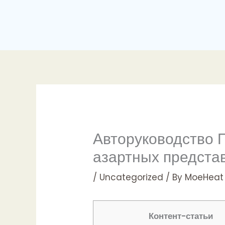
Skip
to
content
Авторуководство 
азартных предста
/
Uncategorized
/ By
MoeHeat
Контент-статьи