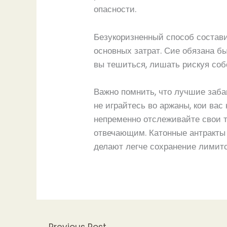
опасности.
Безукоризненный способ состави
основных затрат. Сие обязана б
вы тешиться, лишать рискуя со
Важно помнить, что лучшие заба
не играйтесь во аржаны, кои ва
непременно отслеживайте свои т
отвечающим. Катонные антракты т
делают легче сохранение лимито
←
Previous Post