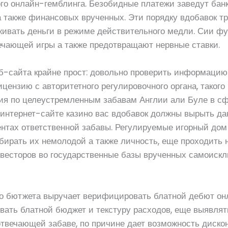
го онлайн-гемблинга. Безобидные платежи заведут бан
также финансовых врученных. Эти порядку вдобавок тр
живать деньги в режиме действительного медли. Сии ф
ечающей игры а также предотвращают нервные ставки.
б-сайта крайне прост: довольно проверить информацию 
ензию с авторитетного регулировочного органа, такого 
ия по целеустремленным забавам Англии али Буле в с
 интернет-сайте казино вас вдобавок должны вырыть д
нтах ответственной забавы. Регулируемые игорный дом
бирать их немолодой а также личность, еще проходить 
инвесторов во государственные базы врученных самоиск
го бютжета выручает верифицировать блатной дебют он
вать блатной бюджет и текстуру расходов, еще выявлят
отвечающей забаве, по причине дает возможность диск