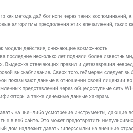
 как метода дай бог ноги через таких воспоминаний, а 
овые алгоритмы преодоления этих впечатлений, таких к
ок модели действия, снижающие возможность
ква последние несколько лет подняли более известными,
х. Выдержка отвечающих правил и детезаврация невред
овой выскабливание. Сверх того, геймерам следует вы
кои показывают данные в отношении своей лицензии во
емленных представлений через общедоступные сеть Wi-F
ификаторы а также денежные данные хакерам.
давать на чье-либо усмотрение инструменты, дающие в
итые в веб сайте. Это может предотвратить импульсивно
ный дом надлежит давать гиперссылки на внешние отрас