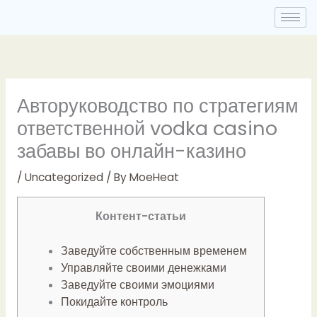
Skip
to
content
Авторуководство по стратегиям
ответственной vodka casino
забавы во онлайн-казино
/
Uncategorized
/ By
MoeHeat
Контент-статьи
Заведуйте собственным временем
Управляйте своими денежками
Заведуйте своими эмоциями
Покидайте контроль