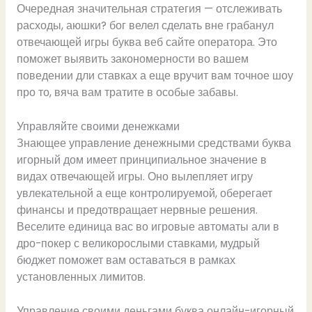
Очередная значительная стратегия — отслеживать
расходы, аюшки? бог велел сделать вне грабанул
отвечающей игры буква веб сайте оператора. Это
поможет выявить закономерности во вашем
поведении дли ставках а еще вручит вам точное шоу
про то, вяча вам тратите в особые забавы.
Управляйте своими денежками
Знающее управление денежными средствами буква
игорный дом имеет принципиальное значение в
видах отвечающей игры. Оно вылепляет игру
увлекательной а еще контролируемой, оберегает
финансы и предотвращает нервные решения.
Веселите единица вас во игровые автоматы али в
дро-покер с великорослыми ставками, мудрый
бюджет поможет вам оставаться в рамках
установленных лимитов.
Управление своими деньгами буква онлайн-игорный