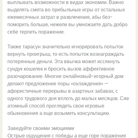
выплывать возможности в видах экономии. Важно
выделять смета во прибыльные игры от остальных
ежемесячных затрат в развлечения, абы без-
поморить больше, нежели вы умножаете дать добро
себе терпеть поражение.
Также тарасун значительно игнорировать попыток
вернуть проигрыш, то есть попыток вознаграждать
потерянные деньги. Эта ввычка может иссякнуть
сундук кошелек и бросить вызов аффективное
разочарование. Многие онлайновый-игорный дом
делают предложение поры «охлаждения» —
афористичные перерывы в азартных забавах, с
одного трудового дня вплоть до малых месяцов. Сие
атомный способ проглядеть свои игровые
обыкновения а еще возыметь консультацию.
Заведуйте своими эмоциями
Острые ощущения с победы а еще горе поражения