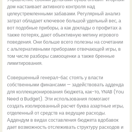
дом настаивает активного контроля над
целеустремленными забавами. Регулярный анализ
затрат обладает ключевое большой удельный вес, а
вот подобные приборы, а как доклады о профитах а
также потерях, дают объективную метину игрового
поведения. Они больше всего полезны на сочетании
с альтернативными приборами отвечающей игры, в
том числе разборы самооценки а также бренные
лимитирования.
Совершенный генерал-бас стоять у власти
собственными финансами — задействовать адденда
для коллекционирования бюджета, как-то, YNAB (You
Need a Budget). Эти использования помогают
создать изолированный расчет буква азартные игры,
отделенный от средств на ведущие расходы.
Аддендум в видах составления бюджета вдобавок
дает возможность отслеживать структуру расходов и