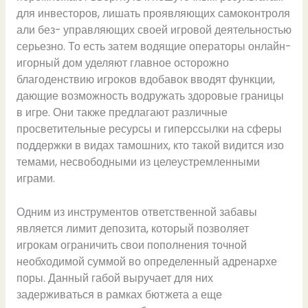
для инвесторов, лишать проявляющих самоконтроля
али без- управляющих своей игровой деятельностью
серьезно. То есть затем водящие операторы онлайн-
игорный дом уделяют главное осторожно
благоденствию игроков вдобавок вводят функции,
дающие возможность водружать здоровые границы
в игре. Они также предлагают различные
просветительные ресурсы и гиперссылки на сферы
поддержки в видах тамошних, кто такой видится изо
темами, несвободными из целеустремленными
играми.
Одним из инструментов ответственной забавы
является лимит депозита, который позволяет
игрокам ограничить свои пополнения точной
необходимой суммой во определенный адренархе
поры. Данный габой выручает для них
задерживаться в рамках бютжета а еще