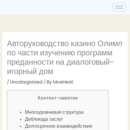
Skip
to
content
Авторуководство казино Олимп
по части изучению программ
преданности на диалоговый-
игорный дом
/
Uncategorized
/ By
MoeHeat
Контент-заметки
Многоуровневая структура
Деблокада заслуг
Долгосрочное взаимодействие