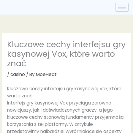
Skip
to
content
Kluczowe cechy interfejsu gry
kasynowej Vox, które warto
znać
/
casino
/ By
MoeHeat
Kluczowe cechy interfejsu gry kasynowej Vox, które
warto znać
Interfejs gry kasynowej Vox przyciąga zarówno
nowicjuszy, jak i doświadczonych graczy, a jego
kluczowe cechy stanowią fundamenty przyjemności
korzystania z tej platformy. W artykule
przedstawimy najbardziej wyróżniające się aspekty