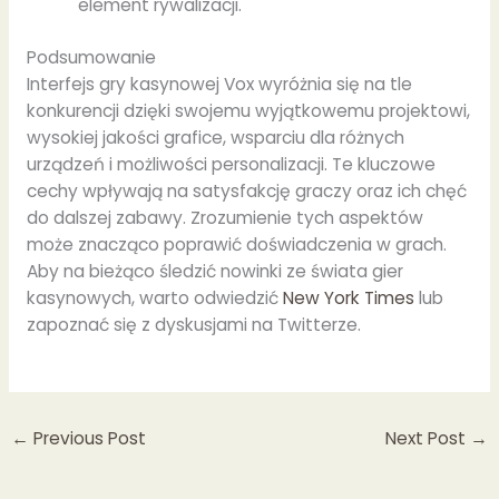
element rywalizacji.
Podsumowanie
Interfejs gry kasynowej Vox wyróżnia się na tle
konkurencji dzięki swojemu wyjątkowemu projektowi,
wysokiej jakości grafice, wsparciu dla różnych
urządzeń i możliwości personalizacji. Te kluczowe
cechy wpływają na satysfakcję graczy oraz ich chęć
do dalszej zabawy. Zrozumienie tych aspektów
może znacząco poprawić doświadczenia w grach.
Aby na bieżąco śledzić nowinki ze świata gier
kasynowych, warto odwiedzić
New York Times
lub
zapoznać się z dyskusjami na Twitterze.
←
Previous Post
Next Post
→