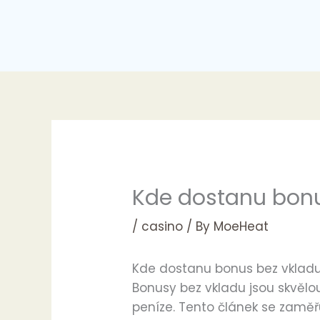
Skip
to
content
Kde dostanu bonu
/
casino
/ By
MoeHeat
Kde dostanu bonus bez vkladu
Bonusy bez vkladu jsou skvělou 
peníze. Tento článek se zaměřu