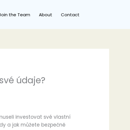
Join the Team
About
Contact
 své údaje?
 museli investovat své vlastní
ýhody a jak můžete bezpečně