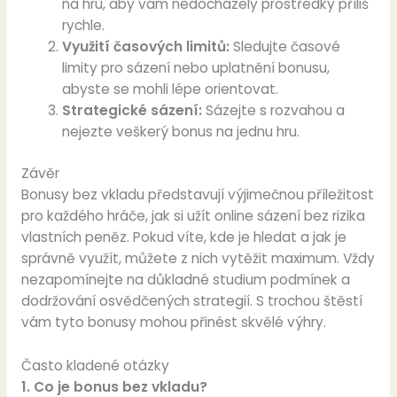
na hru, aby vám nedocházely prostředky příliš
rychle.
Využití časových limitů:
Sledujte časové
limity pro sázení nebo uplatnění bonusu,
abyste se mohli lépe orientovat.
Strategické sázení:
Sázejte s rozvahou a
nejezte veškerý bonus na jednu hru.
Závěr
Bonusy bez vkladu představují výjimečnou příležitost
pro každého hráče, jak si užít online sázení bez rizika
vlastních peněz. Pokud víte, kde je hledat a jak je
správně využít, můžete z nich vytěžit maximum. Vždy
nezapomínejte na důkladné studium podmínek a
dodržování osvědčených strategií. S trochou štěstí
vám tyto bonusy mohou přinést skvělé výhry.
Často kladené otázky
1. Co je bonus bez vkladu?