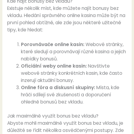
Kde najít bonusy bez vkladu?
Existuje několik míst, kde můžete najít bonusy bez
vkladu. Hledání správného online kasina může být na
první pohled obtížné, ale zde jsou některé užitečné
tipy, kde hledat:
Porovnávače online kasin:
Webové stránky,
které sledují a porovnávají různé kasina a jejich
nabídky bonusů.
Oficiální weby online kasin:
Navštivte
webové stránky konkrétních kasin, kde často
inzerují aktuální bonusy.
Online fóra a diskusní skupiny:
Místa, kde
hráči sdílejí své zkušenosti a doporučení
ohledně bonusů bez vkladu.
Jak maximálně využít bonus bez vkladu?
Abyste mohli maximálně využít bonus bez vkladu, je
důležité se řídit několika osvědčenými postupy. Zde