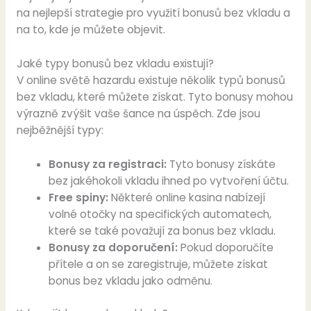
na nejlepší strategie pro využití bonusů bez vkladu a
na to, kde je můžete objevit.
Jaké typy bonusů bez vkladu existují?
V online světě hazardu existuje několik typů bonusů
bez vkladu, které můžete získat. Tyto bonusy mohou
výrazně zvýšit vaše šance na úspěch. Zde jsou
nejběžnější typy:
Bonusy za registraci:
Tyto bonusy získáte
bez jakéhokoli vkladu ihned po vytvoření účtu.
Free spiny:
Některé online kasina nabízejí
volné otočky na specifických automatech,
které se také považují za bonus bez vkladu.
Bonusy za doporučení:
Pokud doporučíte
přítele a on se zaregistruje, můžete získat
bonus bez vkladu jako odměnu.