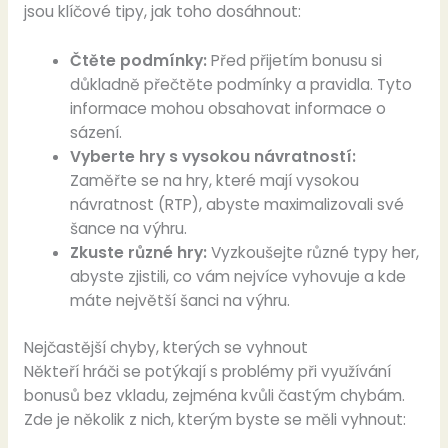
jsou klíčové tipy, jak toho dosáhnout:
Čtěte podmínky:
Před přijetím bonusu si
důkladně přečtěte podmínky a pravidla. Tyto
informace mohou obsahovat informace o
sázení.
Vyberte hry s vysokou návratností:
Zaměřte se na hry, které mají vysokou
návratnost (RTP), abyste maximalizovali své
šance na výhru.
Zkuste různé hry:
Vyzkoušejte různé typy her,
abyste zjistili, co vám nejvíce vyhovuje a kde
máte největší šanci na výhru.
Nejčastější chyby, kterých se vyhnout
Někteří hráči se potýkají s problémy při využívání
bonusů bez vkladu, zejména kvůli častým chybám.
Zde je několik z nich, kterým byste se měli vyhnout: