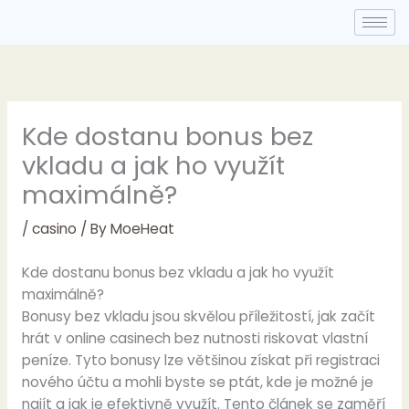
Skip
to
content
Kde dostanu bonus bez
vkladu a jak ho využít
maximálně?
/
casino
/ By
MoeHeat
Kde dostanu bonus bez vkladu a jak ho využít
maximálně?
Bonusy bez vkladu jsou skvělou příležitostí, jak začít
hrát v online casinech bez nutnosti riskovat vlastní
peníze. Tyto bonusy lze většinou získat při registraci
nového účtu a mohli byste se ptát, kde je možné je
najít a jak je efektivně využít. Tento článek se zaměří