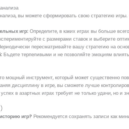
 анализа
нализа, вы можете сформировать свою стратегию игры. 
ельных игр:
Определите, в каких играх вы больше всег
спериментируйте с размерами ставок и выберите опти
ериодически пересматривайте вашу стратегию на основ
:
Бъдете терпеливыми и не позволяйте эмоциям влиять 
это мощный инструмент, который может существенно по
няя дисциплину в игре, вы сможете лучше контролиров
успех в азартных играх требует не только удачи, но и зн
Q)
 историю игр?
Рекомендуется сохранять записи как мин