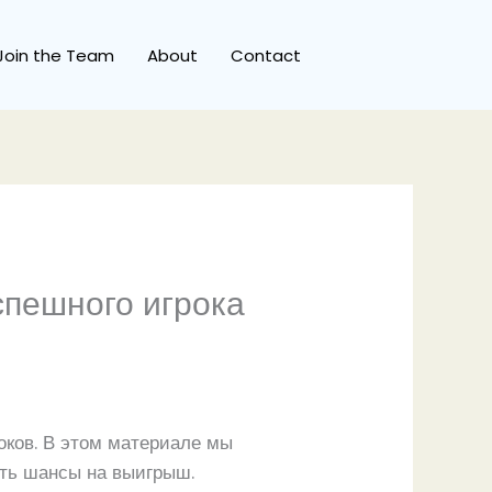
Join the Team
About
Contact
спешного игрока
оков. В этом материале мы
ить шансы на выигрыш.