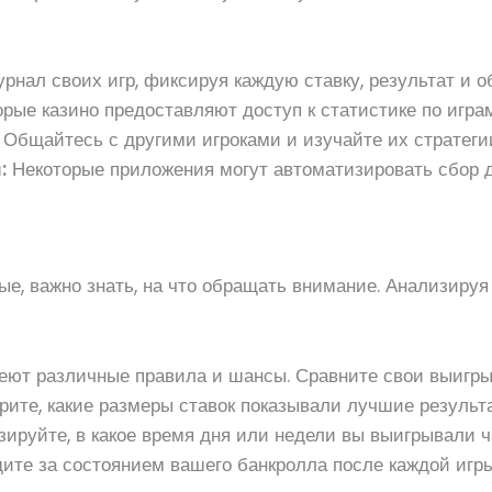
рнал своих игр, фиксируя каждую ставку, результат и о
рые казино предоставляют доступ к статистике по играм
Общайтесь с другими игроками и изучайте их стратегии
:
Некоторые приложения могут автоматизировать сбор 
ые, важно знать, на что обращать внимание. Анализируя
ют различные правила и шансы. Сравните свои выигрыш
ите, какие размеры ставок показывали лучшие результ
ируйте, в какое время дня или недели вы выигрывали ч
ите за состоянием вашего банкролла после каждой игры