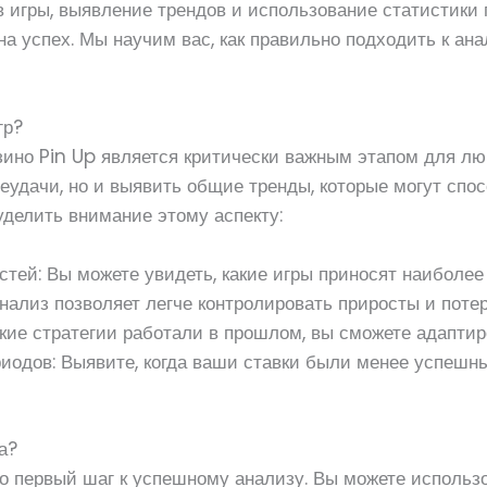
 игры, выявление трендов и использование статистики
а успех. Мы научим вас, как правильно подходить к ана
гр?
зино Pin Up является критически важным этапом для люб
неудачи, но и выявить общие тренды, которые могут спо
уделить внимание этому аспекту:
тей: Вы можете увидеть, какие игры приносят наиболе
нализ позволяет легче контролировать приросты и потер
акие стратегии работали в прошлом, вы сможете адаптир
иодов: Выявите, когда ваши ставки были менее успешны
а?
о первый шаг к успешному анализу. Вы можете использ