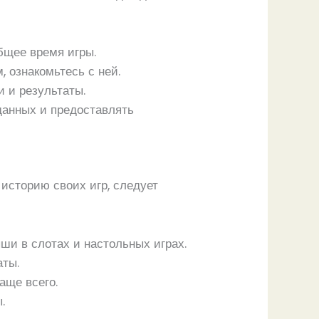
бщее время игры.
, ознакомьтесь с ней.
 и результаты.
данных и предоставлять
 историю своих игр, следует
и в слотах и настольных играх.
аты.
аще всего.
.