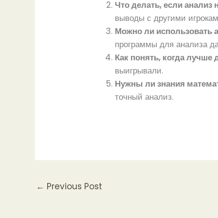
Что делать, если анализ 
выводы с другими игрокам
Можно ли использовать
программы для анализа д
Как понять, когда лучше 
выигрывали.
Нужны ли знания матема
точный анализ.
←
Previous Post