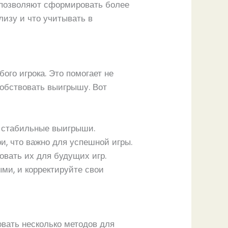
 позволяют сформировать более
лизу и что учитывать в
ого игрока. Это помогает не
собствовать выигрышу. Вот
е стабильные выигрыши.
и, что важно для успешной игры.
овать их для будущих игр.
ми, и корректируйте свои
овать несколько методов для