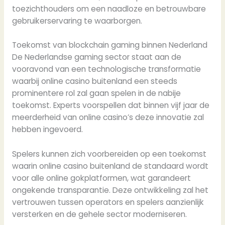
toezichthouders om een naadloze en betrouwbare
gebruikerservaring te waarborgen.
Toekomst van blockchain gaming binnen Nederland
De Nederlandse gaming sector staat aan de
vooravond van een technologische transformatie
waarbij online casino buitenland een steeds
prominentere rol zal gaan spelen in de nabije
toekomst. Experts voorspellen dat binnen vijf jaar de
meerderheid van online casino’s deze innovatie zal
hebben ingevoerd.
Spelers kunnen zich voorbereiden op een toekomst
waarin online casino buitenland de standaard wordt
voor alle online gokplatformen, wat garandeert
ongekende transparantie. Deze ontwikkeling zal het
vertrouwen tussen operators en spelers aanzienlijk
versterken en de gehele sector moderniseren.