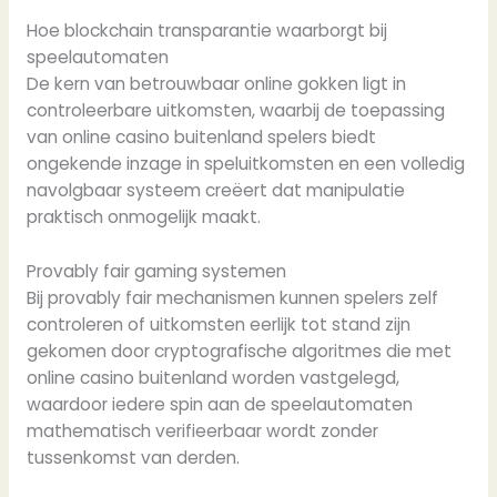
Hoe blockchain transparantie waarborgt bij
speelautomaten
De kern van betrouwbaar online gokken ligt in
controleerbare uitkomsten, waarbij de toepassing
van online casino buitenland spelers biedt
ongekende inzage in speluitkomsten en een volledig
navolgbaar systeem creëert dat manipulatie
praktisch onmogelijk maakt.
Provably fair gaming systemen
Bij provably fair mechanismen kunnen spelers zelf
controleren of uitkomsten eerlijk tot stand zijn
gekomen door cryptografische algoritmes die met
online casino buitenland worden vastgelegd,
waardoor iedere spin aan de speelautomaten
mathematisch verifieerbaar wordt zonder
tussenkomst van derden.