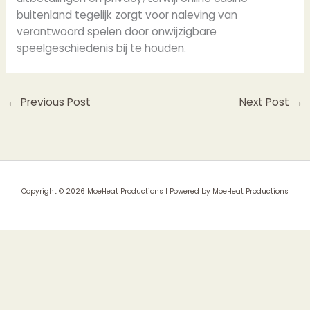
buitenland tegelijk zorgt voor naleving van
verantwoord spelen door onwijzigbare
speelgeschiedenis bij te houden.
←
Previous Post
Next Post
→
Copyright © 2026 MoeHeat Productions | Powered by MoeHeat Productions