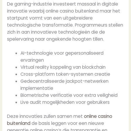
De gaming-industrie investeert massaal in digitale
innovatie waarbij online casino buitenland maar het
startpunt vormt van een uitgebreidere
technologische transformatie. Programmeurs stellen
zich in aan innovatieve technologieën die de
spelervaring naar ongekende hoogten tillen.
AI-technologie voor gepersonaliseerd
ervaringen
Virtual reality koppeling van blockchain
Cross-platform token-systemen creatie
Gedecentraliseerde jackpot-netwerken
implementatie
Biometrische verificatie voor extra veiligheid
Live audit mogelijkheden voor gebruikers
Deze innovaties zullen samen met
online casino
buitenland
de basis leggen voor een nieuwe
generatie online casino’s die transparantie en