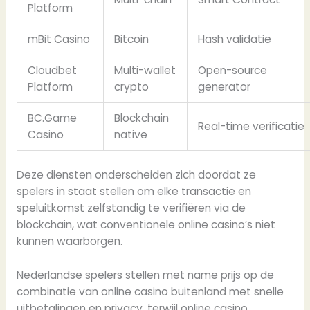
Platform
mBit Casino
Bitcoin
Hash validatie
Cloudbet
Multi-wallet
Open-source
Platform
crypto
generator
BC.Game
Blockchain
Real-time verificatie
Casino
native
Deze diensten onderscheiden zich doordat ze
spelers in staat stellen om elke transactie en
speluitkomst zelfstandig te verifiëren via de
blockchain, wat conventionele online casino’s niet
kunnen waarborgen.
Nederlandse spelers stellen met name prijs op de
combinatie van online casino buitenland met snelle
uitbetalingen en privacy, terwijl online casino