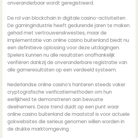
onveranderbaar wordt geregistreerd.
De rol van blockchain in digitale casino-activiteiten
De gamingindustrie heeft gedurende jaren te maken
gehad met vertrouwenskwesties, maar de
implementatie van online casino buitenland biedt nu
een definitieve oplossing voor deze uitdagingen.
Spelers kunnen nu alle resultaten onafhankelijk
verifiëren dankzij de onveranderbare registratie van
alle gameresultaten op een verdeeld systeem.
Nederlandse online casino’s hanteren steeds vaker
cryptografische verificatiemethoden om hun
eerlijkheid te demonstreren aan bewuste
deelnemers. Deze trend duidt op een punt waar
online casino buitenland de maatstaf is voor actuele
gokwebsites die serieus genomen willen worden in
de drukke marktomgeving.