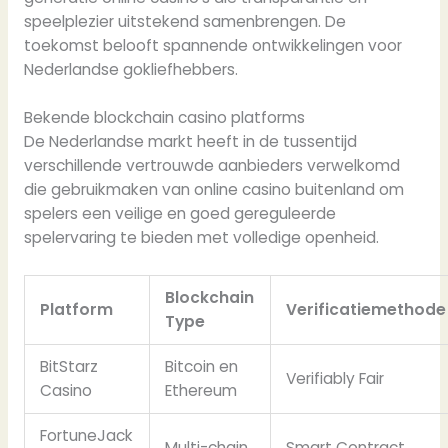
speelplezier uitstekend samenbrengen. De
toekomst belooft spannende ontwikkelingen voor
Nederlandse gokliefhebbers.
Bekende blockchain casino platforms
De Nederlandse markt heeft in de tussentijd
verschillende vertrouwde aanbieders verwelkomd
die gebruikmaken van online casino buitenland om
spelers een veilige en goed gereguleerde
spelervaring te bieden met volledige openheid.
Blockchain
Platform
Verificatiemethode
Type
BitStarz
Bitcoin en
Verifiably Fair
Casino
Ethereum
FortuneJack
Multi-chain
Smart Contract